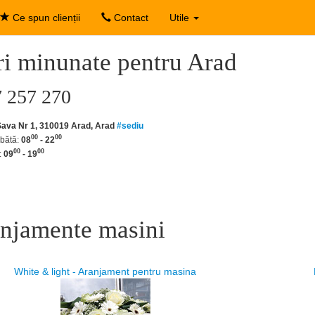
Ce spun clienții
Contact
Utile
ri minunate pentru Arad
 257 270
Sava Nr 1, 310019 Arad, Arad
#sediu
00
00
bătă:
08
- 22
00
00
:
09
- 19
njamente masini
White & light - Aranjament pentru masina