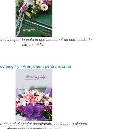
nui inceput de viata in doi, accentuat de note calde de
alb, roz si lila.
looming lily - Aranjament pentru masina
rtutii si al elegantei desavarsite, crinii sunt o alegere
sigura pentru o nunta de neuitat.