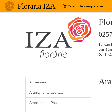
Floraria IZA
Coșul de cumpărături
Flo
0257
Str Ioan 
Luni-Sâm
Duminică
Ara
Aniversare
Aranjamente asortate
Aranjamente Paste