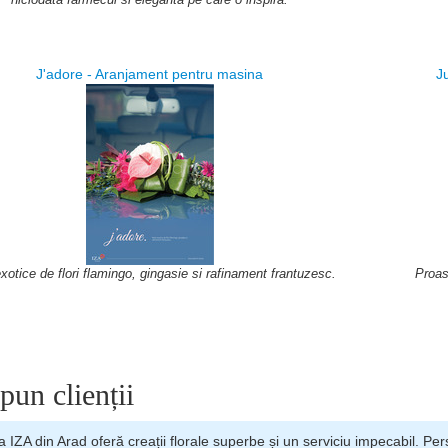
J'adore - Aranjament pentru masina
J
xotice de flori flamingo, gingasie si rafinament frantuzesc.
Proasp
pun clienții
a IZA din Arad oferă creații florale superbe și un serviciu impecabil. Per