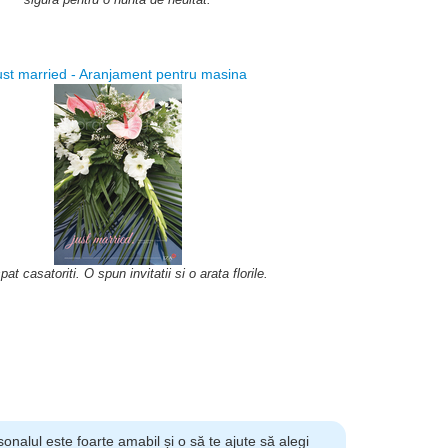
ust married - Aranjament pentru masina
at casatoriti. O spun invitatii si o arata florile.
sonalul este foarte amabil și o să te ajute să alegi