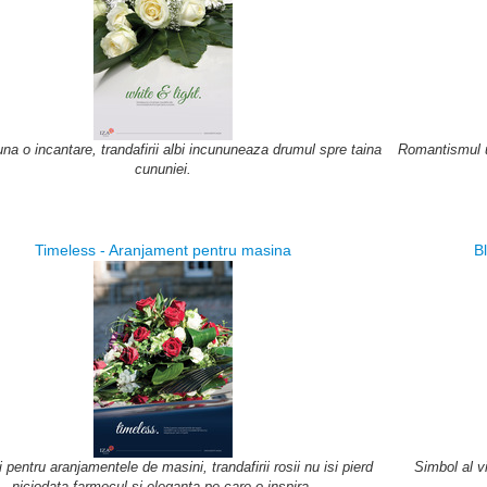
na o incantare, trandafirii albi incununeaza drumul spre taina
Romantismul u
cununiei.
Timeless - Aranjament pentru masina
B
i pentru aranjamentele de masini, trandafirii rosii nu isi pierd
Simbol al vi
niciodata farmecul si eleganta pe care o inspira.