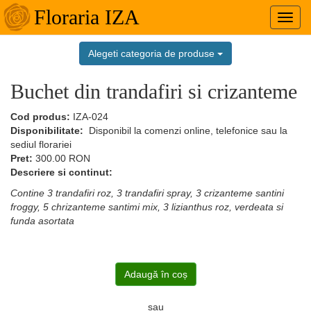
Floraria IZA
Toggl
navig
Alegeti categoria de produse
Buchet din trandafiri si crizanteme
Cod produs:
IZA-024
Disponibilitate:
Disponibil la comenzi online, telefonice sau la
sediul florariei
Pret:
300.00
RON
Descriere si continut:
Contine 3 trandafiri roz, 3 trandafiri spray, 3 crizanteme santini
froggy, 5 chrizanteme santimi mix, 3 lizianthus roz, verdeata si
funda asortata
Adaugă în coș
sau