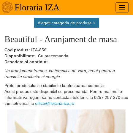
Floraria IZA
Toggl
navig
Alegeti categoria de produse
Beautiful - Aranjament de masa
Cod produs:
IZA-856
Disponibilitate:
Cu precomanda
Descriere si continut:
Un aranjament frumos, cu tematica de vara, creat pentru a
transmite stralucire si energie.
Pretul produsului se stabileste la efectuarea comenzii.
Acest produs este disponibil cu precomanda. Pentru mai multe
informatii va rugam sa ne contactati telefonic la
0257 257 270
sau
trimiteti email la
office@floraria-iza.ro