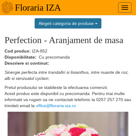
Floraria IZA
Toggl
navig
Alegeti categoria de produse
Perfection - Aranjament de masa
Cod produs:
IZA-852
Disponibilitate:
Cu precomanda
Descriere si continut:
Sinergie perfecta intre trandafiri si lisianthus, intre nuante de roz,
alb si senzualul cyclam.
Pretul produsului se stabileste la efectuarea comenzii.
Acest produs este disponibil cu precomanda. Pentru mai multe
informatii va rugam sa ne contactati telefonic la
0257 257 270
sau
trimiteti email la
office@floraria-iza.ro